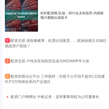
杆杆配资网 队报：阿什拉夫和若昂·内维斯
预计都能出战纽卡
​配资交易 保险像赌博，机票比别家贵……航旅纵横正在疯狂
1
挑战用户底线？
​配资交易 卢伟冰宣布陈奕迅成为REDMI声学大使
2
​配资炒股论坛平台 三祥新材：控股子公司拟不超3亿元投建
3
年产2万吨锆铪系列产品项目
​配资门户网网址 中银证券：选举董事周权为公司董事长
4