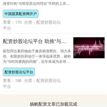
身穿印有“与明尼苏达州同在”字样的上衣，
为此前的枪击事件发声。 明尼苏达此前....
中国股票配资网开户
查看：
170
分类：
配资炒股论坛
平台
配资炒股论坛平台 助推“与时间赛跑的药物”，浦东成立新型同位素药物产业园区
新型同位素药物由于兼具精准靶向、强力杀
伤、有限损伤和诊疗一体等临床优势，被称
为“与时间赛跑的药物”，近年来成为全球生
物医药产业的热点赛道。为抢占战略发展机
配资炒股论坛平台
遇，浦....
查看：
186
分类：
配资炒股论坛
平台
杨帆配资文章已加载完成