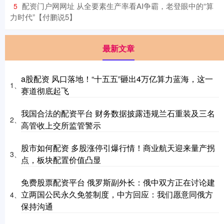
​配资门户网网址 从全要素生产率看AI争霸，老登眼中的“算
5
力时代”【付鹏说5】
最新文章
a股配资 风口落地！“十五五”砸出4万亿算力蓝海，这一
1、
赛道彻底起飞
我国合法的配资平台 财务数据披露违规兰石重装及三名
2、
高管收上交所监管警示
股市如何配资 多股涨停引爆行情！商业航天迎来量产拐
3、
点，板块配置价值凸显
免费股票配资平台 俄罗斯副外长：俄中双方正在讨论建
立两国公民永久免签制度，中方回应：我们愿意同俄方
4、
保持沟通